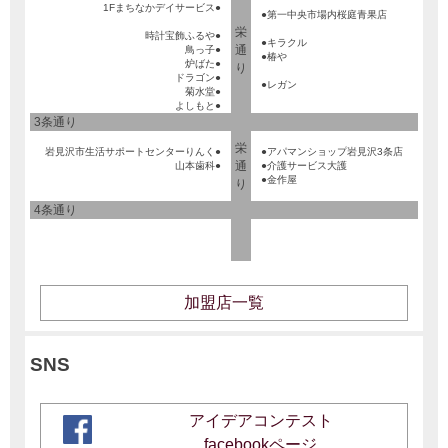
1Fまちなかデイサービス●
●第一中央市場内桜庭青果店
栄
時計宝飾ふるや●
●キラクル
通
鳥っ子●
●椿や
炉ばた●
り
ドラゴン●
●レガン
菊水堂●
よしもと●
3条通り
栄
岩見沢市生活サポートセンターりんく●
●アパマンショップ岩見沢3条店
通
山本歯科●
●介護サービス大護
●金作屋
り
4条通り
加盟店一覧
SNS
アイデアコンテスト
facebookページ