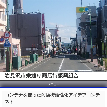
Skip
to
content
岩見沢市栄通り商店街振興組合
メニュー
コンテナを使った商店街活性化アイデアコンテ
スト